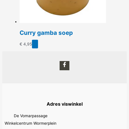
de
productpagina
Curry gamba soep
€
4,95
Adres viswinkel
De Vomarpassage
Winkelcentrum Wormerplein