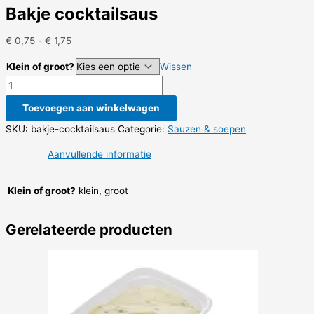
Bakje cocktailsaus
Prijsklasse:
€
0,75
-
€
1,75
€ 0,75
Klein of groot?
Wissen
tot
Bakje
€ 1,75
cocktailsaus
Toevoegen aan winkelwagen
aantal
SKU:
bakje-cocktailsaus
Categorie:
Sauzen & soepen
Aanvullende informatie
Klein of groot?
klein, groot
Gerelateerde producten