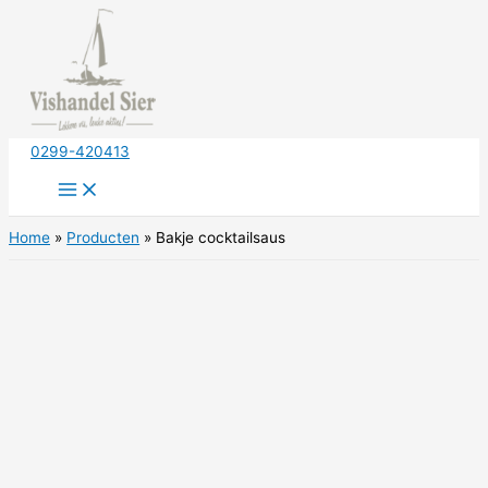
Ga
naar
de
inhoud
0299-420413
Home
Producten
Bakje cocktailsaus