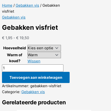
Home
/
Gebakken vis
/ Gebakken
visfriet
Gebakken vis
Gebakken visfriet
Prijsklasse:
€
1,95
-
€
19,50
€ 1,95
Hoeveelheid
tot
Warm of
€ 19,50
koud?
Wissen
Gebakken
visfriet
Toevoegen aan winkelwagen
aantal
Artikelnummer:
gebakken-visfriet
Categorie:
Gebakken vis
Gerelateerde producten