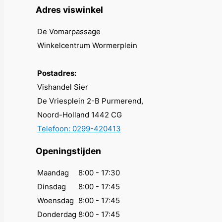
gekozen
Adres viswinkel
worden
op
De Vomarpassage
de
Winkelcentrum Wormerplein
productpagina
Postadres:
Vishandel Sier
De Vriesplein 2-B Purmerend,
Noord-Holland 1442 CG
Telefoon: 0299-420413
Openingstijden
Maandag
8:00 - 17:30
Dinsdag
8:00 - 17:45
Woensdag
8:00 - 17:45
Donderdag
8:00 - 17:45