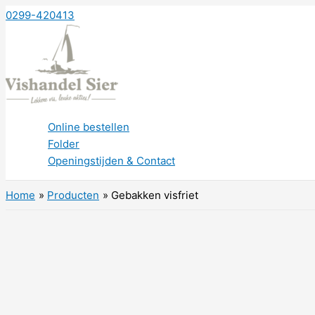
Ga
0299-420413
naar
de
inhoud
Online bestellen
Folder
Openingstijden & Contact
Home
Producten
Gebakken visfriet