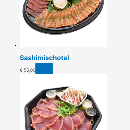
Sashimischotel
€
55,00