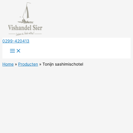
Ga
naar
de
inhoud
0299-420413
Home
Producten
Tonijn sashimischotel