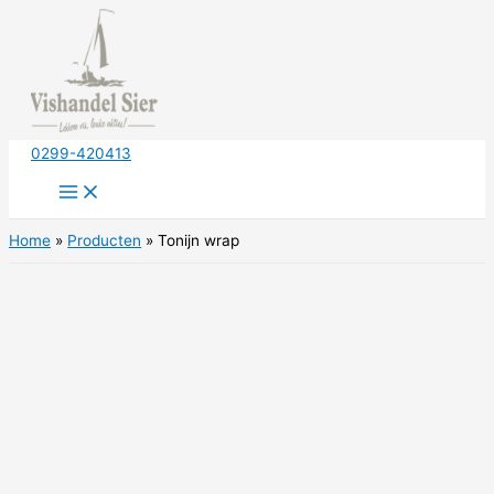
Ga
naar
de
inhoud
0299-420413
Home
Producten
Tonijn wrap