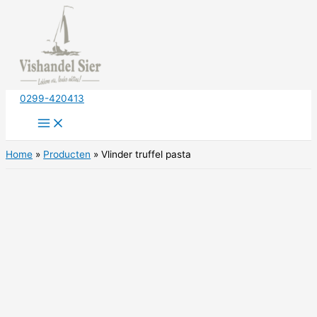
Ga
naar
de
inhoud
0299-420413
Home
Producten
Vlinder truffel pasta