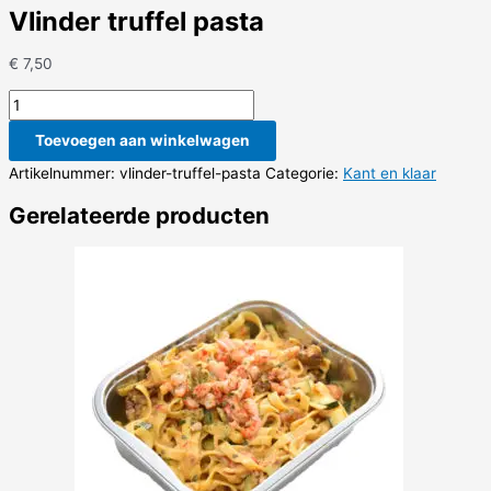
Vlinder truffel pasta
€
7,50
Vlinder
truffel
Toevoegen aan winkelwagen
pasta
aantal
Artikelnummer:
vlinder-truffel-pasta
Categorie:
Kant en klaar
Gerelateerde producten