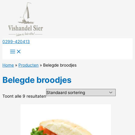
Ga
naar
de
inhoud
0299-420413
Home
Producten
Belegde broodjes
Belegde broodjes
Toont alle 9 resultaten