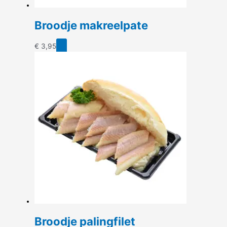
Broodje makreelpate
€
3,95
Broodje palingfilet