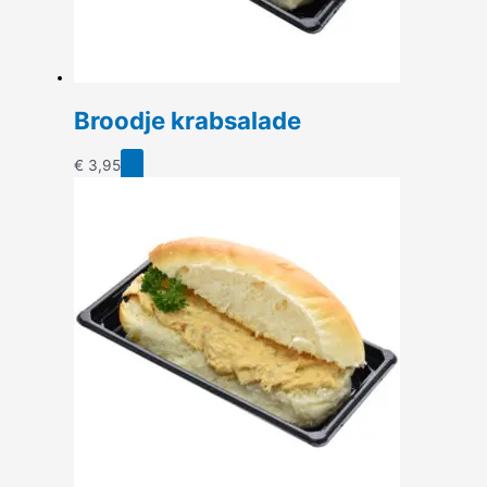
de
productpagina
Broodje krabsalade
€
3,95