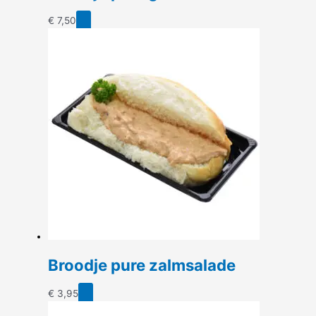
€
7,50
Broodje pure zalmsalade
€
3,95