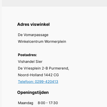
Deze
optie
kan
gekozen
Adres viswinkel
worden
op
De Vomarpassage
de
Winkelcentrum Wormerplein
productpagina
Postadres:
Vishandel Sier
De Vriesplein 2-B Purmerend,
Noord-Holland 1442 CG
Telefoon: 0299-420413
Openingstijden
Maandag
8:00 - 17:30