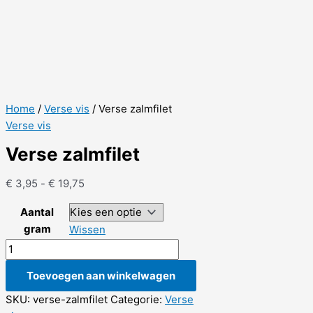
Home
/
Verse vis
/ Verse zalmfilet
Verse vis
Verse zalmfilet
Prijsklasse:
€
3,95
-
€
19,75
€ 3,95
Aantal
tot
gram
Wissen
€ 19,75
Verse
zalmfilet
Toevoegen aan winkelwagen
aantal
SKU:
verse-zalmfilet
Categorie:
Verse