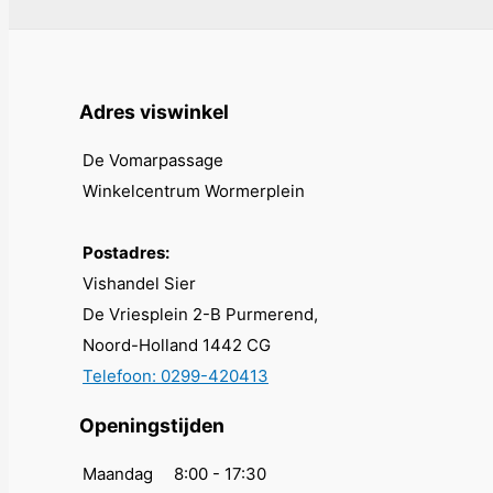
Deze
optie
kan
gekozen
Adres viswinkel
worden
op
De Vomarpassage
de
Winkelcentrum Wormerplein
productpagina
Postadres:
Vishandel Sier
De Vriesplein 2-B Purmerend,
Noord-Holland 1442 CG
Telefoon: 0299-420413
Openingstijden
Maandag
8:00 - 17:30