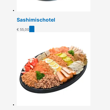
Sashimischotel
€
55,00