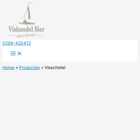
Ga
naar
de
inhoud
0299-420413
Home
Producten
Visschotel